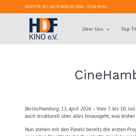
Zum
POSTSTR. 30 | 10178 BERLIN |
030 – 23 00 40 41
Inhalt
springen
Über Uns
Top-T
CineHamb
Berlin/Hamburg, 15. April 2026
– Vom 7. bis 10. Ju
auch strukturell über alles hinausgeht, was bisher
Nun stehen mit den Panels bereits die ersten Pro