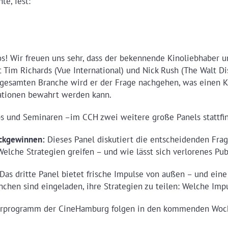
e, fest:
nos! Wir freuen uns sehr, dass der bekennende Kinoliebhaber 
im Richards (Vue International) und Nick Rush (The Walt Di
 gesamten Branche wird er der Frage nachgehen, was einen K
tionen bewahrt werden kann.
 und Seminaren –im CCH zwei weitere große Panels stattfi
ückgewinnen:
Dieses Panel diskutiert die entscheidenden Fra
 Welche Strategien greifen – und wie lässt sich verlorenes P
 Das dritte Panel bietet frische Impulse von außen – und ei
chen sind eingeladen, ihre Strategien zu teilen: Welche Impu
arprogramm der CineHamburg folgen in den kommenden Woc