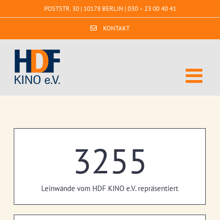
Zum
POSTSTR. 30 | 10178 BERLIN |
030 – 23 00 40 41
Inhalt
springen
KONTAKT
3255
Leinwände vom HDF KINO e.V. repräsentiert