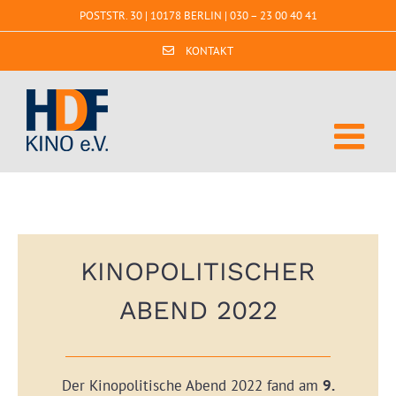
Zum
POSTSTR. 30 | 10178 BERLIN |
030 – 23 00 40 41
Inhalt
springen
KONTAKT
KINOPOLITISCHER
ABEND 2022
Der Kinopolitische Abend 2022 fand am
9.