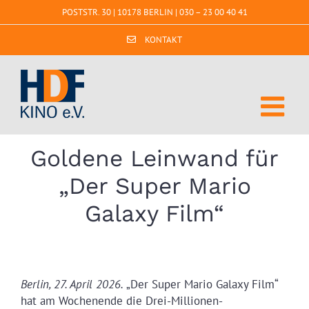
Zum
POSTSTR. 30 | 10178 BERLIN |
030 – 23 00 40 41
Inhalt
springen
KONTAKT
Goldene Leinwand für
„Der Super Mario
Galaxy Film“
Berlin, 27. April 2026.
„Der Super Mario Galaxy Film“
hat am Wochenende die Drei-Millionen-