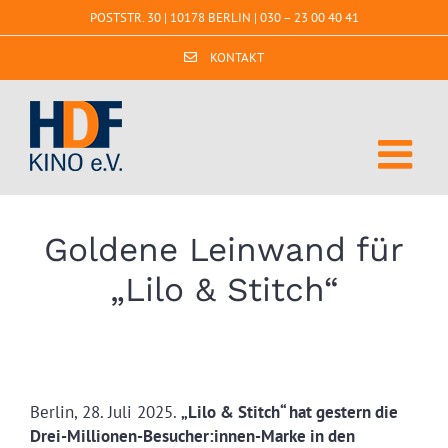
Zum
POSTSTR. 30 | 10178 BERLIN |
030 – 23 00 40 41
Inhalt
springen
KONTAKT
Goldene Leinwand für
„Lilo & Stitch“
Berlin, 28. Juli 2025.
„Lilo & Stitch“ hat gestern die
Drei-Millionen-Besucher:innen-Marke in den