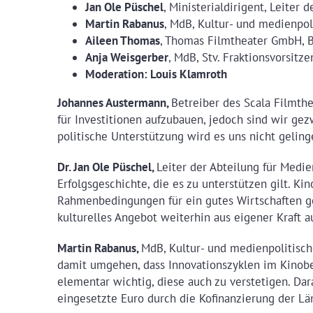
Jan Ole Püschel
, Ministerialdirigent, Leiter
Martin Rabanus
, MdB, Kultur- und medienpol
Aileen Thomas
, Thomas Filmtheater GmbH, 
Anja Weisgerber
, MdB, Stv. Fraktionsvorsit
Moderation: Louis Klamroth
Johannes Austermann,
Betreiber des Scala Filmthe
für Investitionen aufzubauen, jedoch sind wir ge
politische Unterstützung wird es uns nicht geling
Dr. Jan Ole Püschel,
Leiter der Abteilung für Medie
Erfolgsgeschichte, die es zu unterstützen gilt. Ki
Rahmenbedingungen für ein gutes Wirtschaften ges
kulturelles Angebot weiterhin aus eigener Kraft a
Martin Rabanus,
MdB, Kultur- und medienpolitisch
damit umgehen, dass Innovationszyklen im Kinobe
elementar wichtig, diese auch zu verstetigen. Da
eingesetzte Euro durch die Kofinanzierung der L