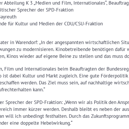
 der Abteilung K 3 „Medien und Film, Internationales“, Beauft
itischer Sprecher der SPD-Fraktion
Bayreuth
zende für Kultur und Medien der CDU/CSU-Fraktion
ater in Warendorf: „In der angespannten wirtschaftlichen Situ
zwungen zu modernisieren. Kinobetreibende benötigen dafür w
en, Kinos wieder auf eigene Beine zu stellen und das muss do
n, Film und Internationales beim Beauftragten der Bundesregi
no ist dabei Kultur und Markt zugleich. Eine gute Förderpolitik
chaffen werden. Das Ziel muss sein, auf nachhaltige wirtscha
ufrechterhalten kann.“
er Sprecher der SPD-Fraktion: „Wenn wir als Politik den Ansp
reich immer kürzer werden. Deshalb bleibt es neben der aus
ran will ich unbedingt festhalten. Durch das Zukunftsprogr
änder eine doppelte Hebelwirkung.“