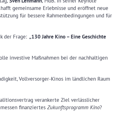
tag,
Sven Lehmann
, MdB. In seiner Keynote
schafft gemeinsame Erlebnisse und eröffnet neue
erstützung für bessere Rahmenbedingungen und für
k der Frage:
„130 Jahre Kino – Eine Geschichte
Rolle investive Maßnahmen bei der nachhaltigen
digkeit, Vollversorger-Kinos im ländlichen Raum
itionsvertrag verankerte Ziel verlässlicher
gemessen finanziertes
Zukunftsprogramm Kino
?