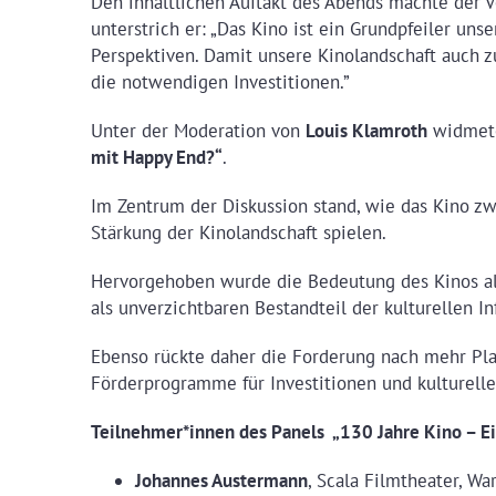
Den inhaltlichen Auftakt des Abends machte der 
unterstrich er: „Das Kino ist ein Grundpfeiler un
Perspektiven. Damit unsere Kinolandschaft auch z
die notwendigen Investitionen.”
Unter der Moderation von
Louis Klamroth
widmete 
mit Happy End?“
.
Im Zentrum der Diskussion stand, wie das Kino z
Stärkung der Kinolandschaft spielen.
Hervorgehoben wurde die Bedeutung des Kinos als
als unverzichtbaren Bestandteil der kulturellen Inf
Ebenso rückte daher die Forderung nach mehr Planb
Förderprogramme für Investitionen und kulturelle
Teilnehmer*innen des Panels „130 Jahre Kino – Ei
Johannes Austermann
, Scala Filmtheater, Wa