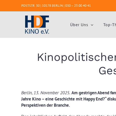
Zum
POSTSTR. 30 | 10178 BERLIN |
030 – 23 00 40 41
Inhalt
springen
Über Uns
Top-T
Kinopolitische
Ge
Berlin, 13. November 2025.
Am gestrigen Abend fand
Jahre Kino – eine Geschichte mit Happy End?“ disk
Perspektiven der Branche.