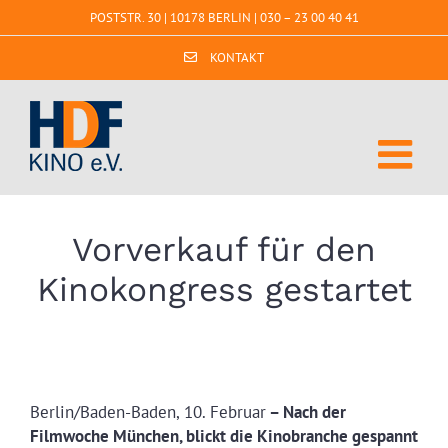
Zum
POSTSTR. 30 | 10178 BERLIN |
030 – 23 00 40 41
Inhalt
springen
KONTAKT
Vorverkauf für den
Kinokongress gestartet
Berlin/Baden-Baden, 10. Februar
– Nach der
Filmwoche München, blickt die Kinobranche gespannt