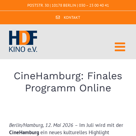
Zum
POSTSTR. 30 | 10178 BERLIN |
030 – 23 00 40 41
Inhalt
springen
KONTAKT
CineHamburg: Finales
Programm Online
Berlin/Hamburg, 12. Mai 2026 –
Im Juli wird mit der
CineHamburg
ein neues kulturelles Highlight