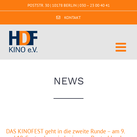
Zum
POSTSTR. 30 | 10178 BERLIN |
030 – 23 00 40 41
Inhalt
springen
KONTAKT
NEWS
DAS KINOFEST geht in die zweite Runde – am 9.