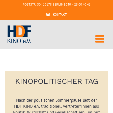
Zum
POSTSTR. 30 | 10178 BERLIN |
030 – 23 00 40 41
Inhalt
springen
KONTAKT
KINOPOLITISCHER TAG
Nach der politischen Sommerpause lädt der
HDF KINO e.V. traditionell Vertreter*innen aus
Politik, Wirtschaft und Gesellschaft ein, um mit