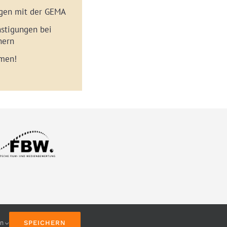
gen mit der GEMA
nstigungen bei
nern
mmen!
en
SPEICHERN